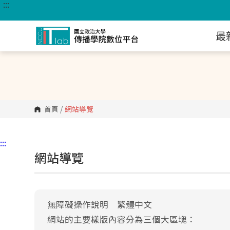
:::
跳
到
主
要
最
內
容
區
塊
首頁
/
網站導覽
:::
網站導覽
無障礙操作說明 繁體中文
網站的主要樣版內容分為三個大區塊：