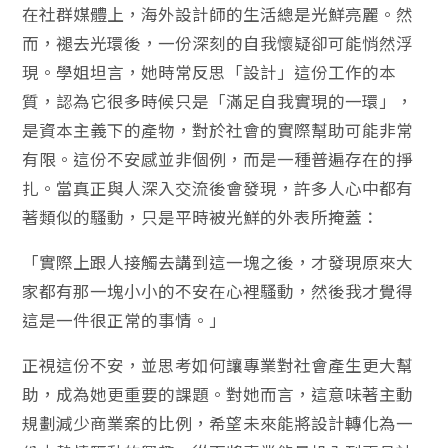
在社群媒體上，海外設計師的生活總是光鮮亮麗。然
而，褪去光環後，一份深刻的自我懷疑卻可能悄然浮
現。學姐坦言，她時常反思「設計」這份工作的本
質，認為它很多時候只是「滿足自我實現的一環」，
是資本主義下的產物，對於社會的實際幫助可能非常
有限。這份不安感並非個例，而是一種普遍存在的掙
扎。當真正與人深入交流後會發現，許多人心中都有
著類似的騷動，只是平時被光鮮的外表所掩蓋：
「實際上跟人接觸去講到這一塊之後，才發現原來大
家都有那一塊小小的不安在心裡騷動，然後我才覺得
這是一件很正常的事情。」
正視這份不安，並思考如何讓專業對社會產生更大幫
助，成為她更重要的課題。對她而言，這意味著主動
規劃減少商業案的比例，希望未來能將設計轉化為一