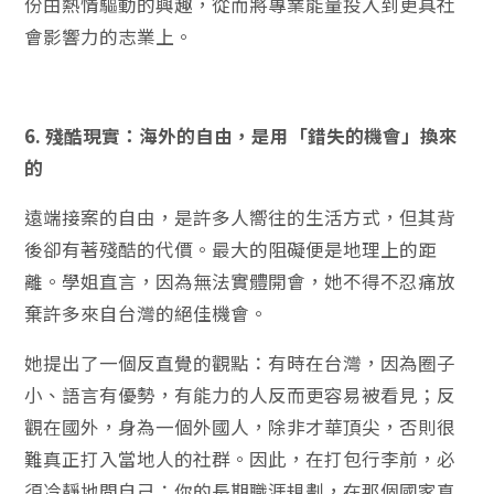
份由熱情驅動的興趣，從而將專業能量投入到更具社
會影響力的志業上。
6. 殘酷現實：海外的自由，是用「錯失的機會」換來
的
遠端接案的自由，是許多人嚮往的生活方式，但其背
後卻有著殘酷的代價。最大的阻礙便是地理上的距
離。學姐直言，因為無法實體開會，她不得不忍痛放
棄許多來自台灣的絕佳機會。
她提出了一個反直覺的觀點：有時在台灣，因為圈子
小、語言有優勢，有能力的人反而更容易被看見；反
觀在國外，身為一個外國人，除非才華頂尖，否則很
難真正打入當地人的社群。因此，在打包行李前，必
須冷靜地問自己：你的長期職涯規劃，在那個國家真