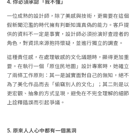
4. 你必須承認「我不懂」
一位成熟的設計師，除了美感與技術，更需要在這個
假新聞氾濫的時代擁有判斷知識真偽的能力。客戶提
供的資料不一定是事實，設計師必須扮演好查證者的
角色，對資訊來源抱持懷疑，並進行獨立的調查。
這種責任感，在處理敏感的文化議題時，顯得更加重
要。在執行一個「原住民地圖」設計專案時，她確立
了兩條工作原則：其一是誠實面對自己的無知，絕不
為了美化作品而去「偷竊別人的文化」；其二則是以
更宏觀、抽象的方式呈現，避免在不完全理解的細節
上詮釋錯誤而引起爭議。
5. 原來人人心中都有一個黑洞