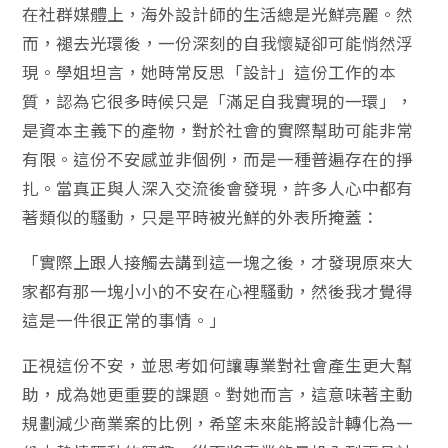
在社群媒體上，海外設計師的生活總是光鮮亮麗。然
而，褪去光環後，一份深刻的自我懷疑卻可能悄然浮
現。學姐坦言，她時常反思「設計」這份工作的本
質，認為它很多時候只是「滿足自我實現的一環」，
是資本主義下的產物，對於社會的實際幫助可能非常
有限。這份不安感並非個例，而是一種普遍存在的掙
扎。當真正與人深入交流後會發現，許多人心中都有
著類似的騷動，只是平時被光鮮的外表所掩蓋：
「實際上跟人接觸去講到這一塊之後，才發現原來大
家都有那一塊小小的不安在心裡騷動，然後我才覺得
這是一件很正常的事情。」
正視這份不安，並思考如何讓專業對社會產生更大幫
助，成為她更重要的課題。對她而言，這意味著主動
規劃減少商業案的比例，希望未來能將設計轉化為一