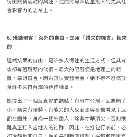
份由熱情驅動的興趣，從而將專業能量投入到更具社
會影響力的志業上。
6. 殘酷現實：海外的自由，是用「錯失的機會」換來
的
遠端接案的自由，是許多人嚮往的生活方式，但其背
後卻有著殘酷的代價。最大的阻礙便是地理上的距
離。學姐直言，因為無法實體開會，她不得不忍痛放
棄許多來自台灣的絕佳機會。
她提出了一個反直覺的觀點：有時在台灣，因為圈子
小、語言有優勢，有能力的人反而更容易被看見；反
觀在國外，身為一個外國人，除非才華頂尖，否則很
難真正打入當地人的社群。因此，在打包行李前，必
須冷靜地問自己：你的長期職涯規劃，在那個國家真