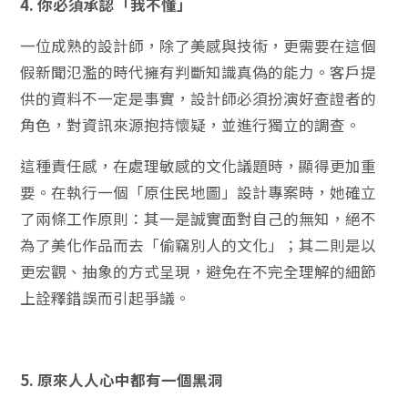
4. 你必須承認「我不懂」
一位成熟的設計師，除了美感與技術，更需要在這個
假新聞氾濫的時代擁有判斷知識真偽的能力。客戶提
供的資料不一定是事實，設計師必須扮演好查證者的
角色，對資訊來源抱持懷疑，並進行獨立的調查。
這種責任感，在處理敏感的文化議題時，顯得更加重
要。在執行一個「原住民地圖」設計專案時，她確立
了兩條工作原則：其一是誠實面對自己的無知，絕不
為了美化作品而去「偷竊別人的文化」；其二則是以
更宏觀、抽象的方式呈現，避免在不完全理解的細節
上詮釋錯誤而引起爭議。
5. 原來人人心中都有一個黑洞