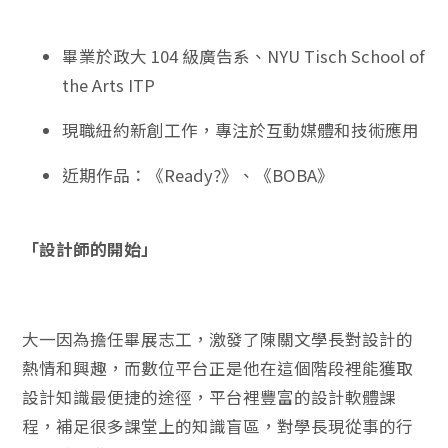
畢業於政大 104 級廣告系、NYU Tisch School of
the Arts ITP
現職紐約新創工作，專注於互動媒體和技術應用
近期作品：《Ready?》、《BOBA》
「設計師的開始」
大一因為擔任畢展志工，激發了陳關文學長對設計的
熱情和興趣，而數位平台正是他在這個階段裡能獲取
設計知識最便捷的途徑，平台裡豐富的設計軟體課
程，補足很多課堂上的知識盲區，對學長現從事的行