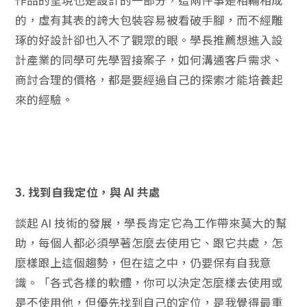
作品的呈現也是設計的一部分，這兩件事是相輔相成
的，虛有其表的誇大包裝容易被看破手腳，而不經雕
琢的好設計卻也入不了觀眾的眼。學長推薦想進入設
計產業的同學可先學習接案子，如何溝通客戶需求、
商討合理的價格，都是要經過自己的探索才能培養起
來的經驗。
3. 找到自我定位，與 AI 共處
談起 AI 技術的發展，學長肯定它為工作帶來莫大的幫
助，每個人都必須學著怎麼去使用它、跟它共處，怎
麼樣跟上這個趨勢，但在這之中，仍要保有自我意
識。「各式各樣的軟體，你可以決定怎麼樣去使用或
是不使用他，但優先找到自己的定位，是我覺得最重