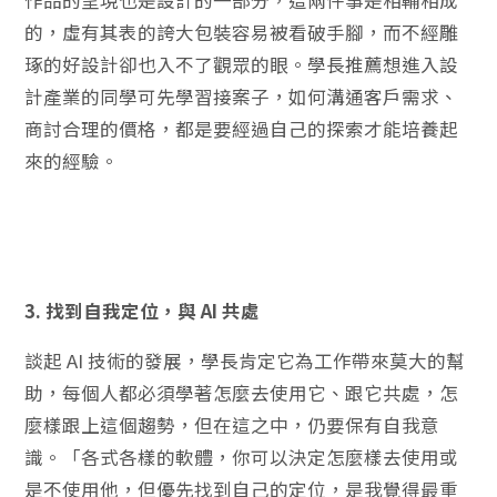
作品的呈現也是設計的一部分，這兩件事是相輔相成
的，虛有其表的誇大包裝容易被看破手腳，而不經雕
琢的好設計卻也入不了觀眾的眼。學長推薦想進入設
計產業的同學可先學習接案子，如何溝通客戶需求、
商討合理的價格，都是要經過自己的探索才能培養起
來的經驗。
3. 找到自我定位，與 AI 共處
談起 AI 技術的發展，學長肯定它為工作帶來莫大的幫
助，每個人都必須學著怎麼去使用它、跟它共處，怎
麼樣跟上這個趨勢，但在這之中，仍要保有自我意
識。「各式各樣的軟體，你可以決定怎麼樣去使用或
是不使用他，但優先找到自己的定位，是我覺得最重