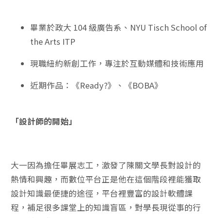
畢業於政大 104 級廣告系、NYU Tisch School of
the Arts ITP
現職紐約新創工作，專注於互動媒體和技術應用
近期作品：《Ready?》、《BOBA》
「設計師的開始」
大一因為擔任畢展志工，激發了陳關文學長對設計的
熱情和興趣，而數位平台正是他在這個階段裡能獲取
設計知識最便捷的途徑，平台裡豐富的設計軟體課
程，補足很多課堂上的知識盲區，對學長現從事的行