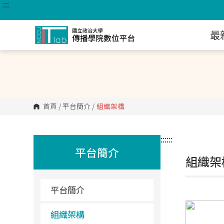
:::
跳
到
主
要
最
內
容
區
塊
首頁
/
平台簡介
/
組織架構
:::
:::
平台簡介
組織架
平台簡介
組織架構