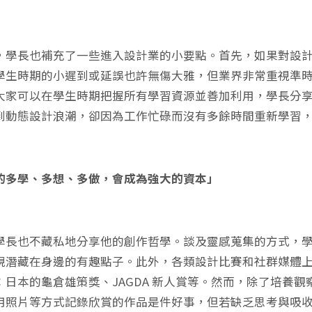
，學長也補充了一些進入設計業的小要點。首先，如果對設
學生時期的小遲到或延誤也許無傷大雅，但業界非常重視準
大家可以在學生時期把握所有學習資源並善加利用，學長分享自
到動態設計浪潮，卻因為工作忙碌而沒有多餘時間重新學習
的多學、多想、多做，會成為強大的資本」
學長也不藏私地分享他的創作哲學。談及靈感蒐集的方式，
現潛藏在身邊的有趣點子。此外，各類設計比賽和社群媒體
：日本的龜倉雄策獎、JAGDA 新人賞等。然而，除了培養
用照片等方式記錄欣賞的作品是件好事，但若缺乏思考與吸