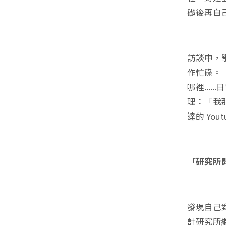
礎後再自
訪談中，
作忙碌。
哪裡..
理：「我
達的 You
「研究所
發現自己
計研究所