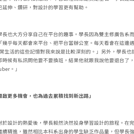
己延伸、鑽研，對設計的學習更有幫助。
學長也大方分享自己在平台的趣事。學長因為雙主修廣告系
「幾乎每天都會來平台、把平台當辦公室。每天看會在這邊
....日常生活的這些記憶對我來說是比較深刻的。」另外，學
那時候有私訊問他要不要換班，結果他就跟我說他要退台了
tuber。」
開啟更多機會，也為過去累積找到新出路」
對於設計的熱愛後，學長毅然決然投身學習設計的旅程。在
繼續精進，雖然相比本科系出身的學生缺乏作品量，但學長