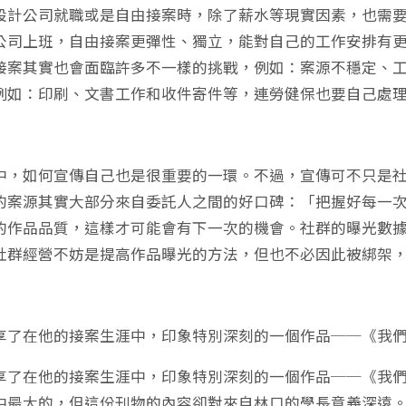
設計公司就職或是自由接案時，除了薪水等現實因素，也需
公司上班，自由接案更彈性、獨立，能對自己的工作安排有
接案其實也會面臨許多不一樣的挑戰，例如：案源不穩定、
例如：印刷、文書工作和收件寄件等，連勞健保也要自己處
中，如何宣傳自己也是很重要的一環。不過，宣傳可不只是
的案源其實大部分來自委託人之間的好口碑：「把握好每一
的作品品質，這樣才可能會有下一次的機會。社群的曝光數
社群經營不妨是提高作品曝光的方法，但也不必因此被綁架
享了在他的接案生涯中，印象特別深刻的一個作品──《我們林口
享了在他的接案生涯中，印象特別深刻的一個作品──《我們林
中最大的，但這份刊物的內容卻對來自林口的學長意義深遠