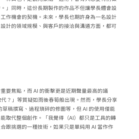
的。」同時，這份長期製作的作品不但讓學長體會設
多工作機會的契機。未來，學長也期許身為一名設計
望設計的領域規模、與客戶的接洽與溝通方面，都可
要焦點，而 AI 的衝擊更是近期聲量最高的議
被取代？」等質疑如雨後春筍般出現。然而，學長分享
的草稿撰寫、過程瑣碎的修圖等，但 AI 的使用僅能
能取代整個創作。「我覺得（AI）都只是工具的轉
跟挑選的一種技術，如果只是單純用 AI 當作作