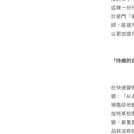
這樣一份
計是門「
師，能提
以更加提
「持續的
在快速變
題：「A
現階段他
加快某些
變，最重
品就沒有