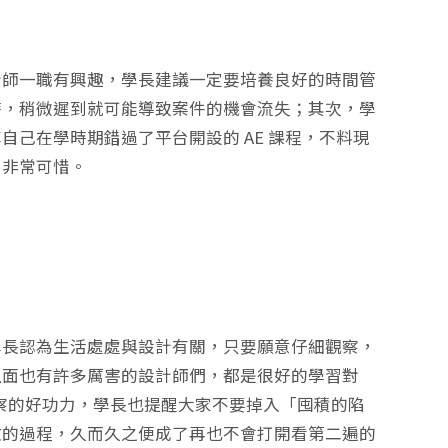
計師一職有興趣，學長建議一定要培養良好的時間管
時，稍微遲到就可能導致案件的機會流失；其次，學
己在學時期錯過了平台開設的 AE 課程，不料現
，非常可惜。
學長認為生活處處與設計有關，只要願意仔細觀察，
上面也有許多厲害的設計師們，都是很好的學習對
觀察的好功力，學長也提醒大家不要掉入「囤積的陷
收的過程，久而久之便成了再也不會打開看第二遍的