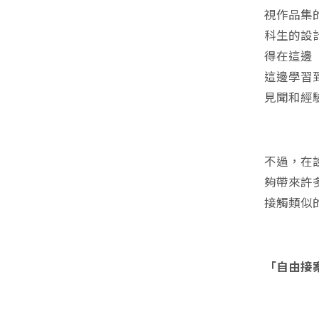
視作品集
科生的設
得在這邊
這邊學習
見聞和經
不過，在
夠帶來許
接觸類似
「自由接