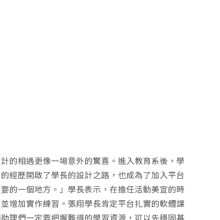
設計的相遇更像一場意外的驚喜。進入教育系後，學
樣的經歷開啟了學長的設計之路，也成為了加入平台
重要的一個地方。」學長表示，在擔任活動美宣的時
，並增加實作練習。張翔學長肯定平台扎實的軟體課
議助理們一定要把握難得的學習資源，可以先穩固基