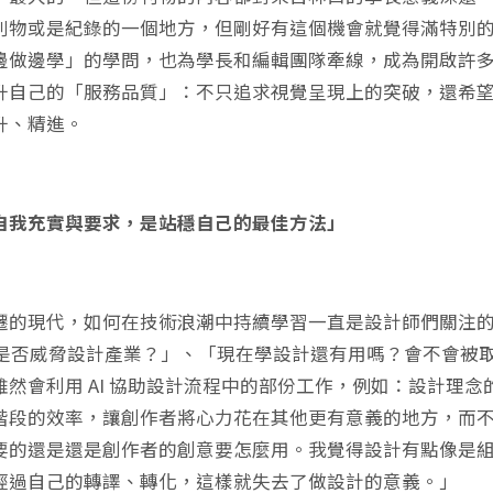
刊物或是紀錄的一個地方，但剛好有這個機會就覺得滿特別
邊做邊學」的學問，也為學長和編輯團隊牽線，成為開啟許
升自己的「服務品質」：不只追求視覺呈現上的突破，還希
升、精進。
自我充實與要求，是站穩自己的最佳方法」
遷的現代，如何在技術浪潮中持續學習一直是設計師們關注的重
I 是否威脅設計產業？」、「現在學設計還有用嗎？會不會
雖然會利用 AI 協助設計流程中的部份工作，例如：設計理念
階段的效率，讓創作者將心力花在其他更有意義的地方，而不
要的還是還是創作者的創意要怎麼用。我覺得設計有點像是組合
經過自己的轉譯、轉化，這樣就失去了做設計的意義。」