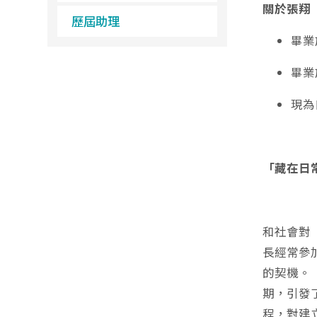
關於張翔
歷屆助理
畢業
畢業
現為
「藏在日
和社會對
長經常參
的契機。
期，引發
程，對建