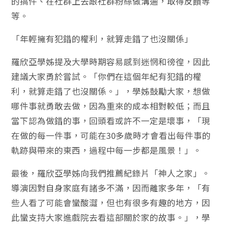
的搞件、在社群上去跟社群粉絲做溝通，取得反饋等
等。
「年輕擁有犯錯的權利，就算走錯了也沒關係」
羅欣亞學姊提及大學時期容易感到迷惘和徬徨，因此
建議大家勇於嘗試。「你們在這個年紀有犯錯的權
利，就算走錯了也沒關係。」，學姊鼓勵大家，想做
哪件事就勇敢去做，因為重來的成本相對較低；而且
當下認為做錯的事，回頭看或許不一定是壞事，「現
在做的每一件事，可能在30多歲時才會看出每件事的
軌跡與帶來的東西，過程中每一步都是風景！」。
最後，羅欣亞學姊向我們推薦紀錄片「神人之家」。
導演因對自身家庭有諸多不滿，因而離家多年，「有
些人看了可能會蠻酸澀，但也有很多有趣的地方，因
此蠻支持大家進戲院去看這部關於家的故事。」，學