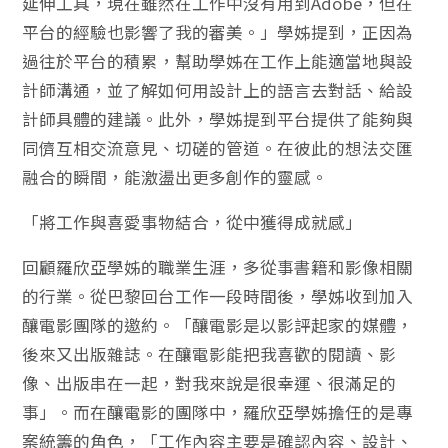
延伸工具，現在雖然在工作中沒有用到Adobe，但在
平台的經驗也影響了我的審美。」學姊提到，正因為
過往於平台的積累，幫助學姊在工作上能適當地與設
計師溝通，並了解如何用設計上的語言去對話、給設
計師具體的建議。此外，學姊提到平台提供了能夠與
同儕互相交流意見、切磋的管道。在彼此的想法交匯
融合的瞬間，能激盪出更多創作的靈感。
「將工作與喜愛事物結合，從中獲得成就感」
回顧羅欣亞學姊的職業生涯，多從事書籍和影像相關
的行業。從巴黎回台工作一段時間後，學姊收到加入
釀電影團隊的邀約。「釀電影是以影評起家的媒體，
後來又出版雜誌。在釀電影能把我喜歡的閱讀、影
像、出版串在一起，對我來說是很幸運、很滿足的
事」。而在釀電影的團隊中，羅欣亞學姊擔任的是專
案統籌的角色，「工作內容主要是確認內容、設計、