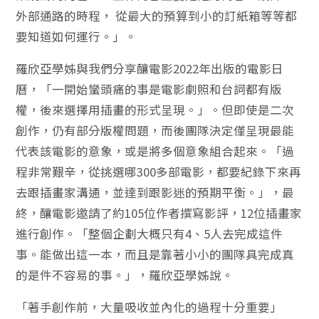
外部通路的時程， 從最大的預算到小的訂紙箱等等都
要知道如何運行。」。
羅欣亞學姊與我們分享釀電影2022年出版的電影日
曆，「一開始蠻頭痛的事是電影劇照和台詞都有版
權，後來選擇用插畫的形式呈現。」。但即使是二次
創作，仍有部分版權問題，而後團隊決定僅呈現最能
代表該電影的意象，或是將多個意象組合起來。「過
程非常艱辛，從挑選哪300多部電影，都要紀錄下來再
去跟插畫家溝通，並達到跟影迷的預期平衡。」，最
終，釀電影邀請了約105位作者撰寫影評，12位插畫家
進行創作。「整個企劃大概只有4、5人去完成這件
事。能做出這一本，而且是靠著小小的團隊具完成真
的是件不容易的事。」，羅欣亞學姊說。
「著手創作前，大量吸收並內化的過程十分重要」