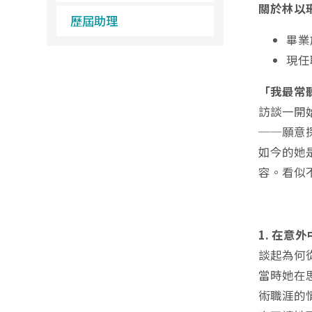
關於林以
歷屆助理
畢業
現任
「我最常聽
訪談一開
──願意
如今的她
容。看似
1. 在意
談起為何
當時她在
術職涯的