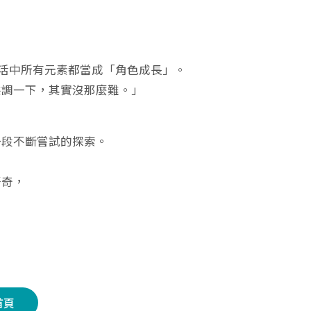
生活中所有元素都當成「角色成長」。
態調一下，其實沒那麼難。」
一段不斷嘗試的探索。
好奇，
首頁