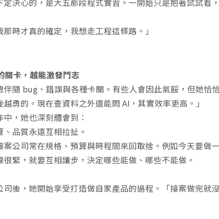
下定決心的，是大五那段程式實習。一開始只是抱著試試看，卻
我那時才真的確定，我想走工程這條路。」
難的關卡，越能激發鬥志
總伴隨 bug、錯誤與各種卡關。有些人會因此氣餒，但她恰
挫越勇的。現在查資料之外還能問 AI，其實效率更高。」
作中，她也深刻體會到：
算、品質永遠互相拉扯。
接案公司常在規格、預算與時程間來回取捨。例如今天要做
線很緊，就要互相讓步，決定哪些能做、哪些不能做。
公司後，她開始享受打造做自家產品的過程。「接案做完就