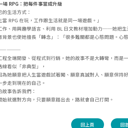
是一場 RPG：把每件事當成升級
己的生活方式：
生當 RPG 在玩，工作跟生活就是同一場遊戲。」
工作、用興趣學語言、利用 BL 日文教材增加動力──她把
育背景也使她擅長「轉念」：「很多難關都是心態問題。心
—————
工程全端開發、從程式到行銷，她的故事不是大轉彎，而是
路線看似「非典型」，
因為她願意把人生當遊戲試著闖、願意真誠對人、願意保持
一步走到現在的自己。
的故事告訴我們：
開始就選對方向，只要願意踏出去，路就會自己打開。
回上頁
回