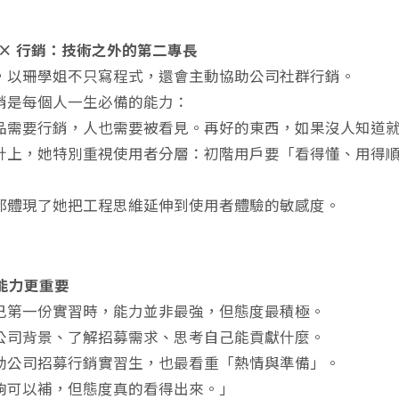
師 × 行銷：技術之外的第二專長
，以珊學姐不只寫程式，還會主動協助公司社群行銷。
銷是每個人一生必備的能力：
品需要行銷，人也需要被看見。再好的東西，如果沒人知道
計上，她特別重視使用者分層：初階用戶要「看得懂、用得
都體現了她把工程思維延伸到使用者體驗的敏感度。
比能力更重要
己第一份實習時，能力並非最強，但態度最積極。
公司背景、了解招募需求、思考自己能貢獻什麼。
助公司招募行銷實習生，也最看重「熱情與準備」。
夠可以補，但態度真的看得出來。」