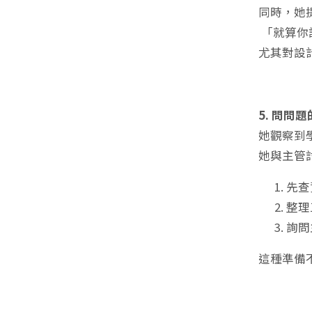
同時，她
「就算你
尤其對設
5. 問
她觀察到
她與主管討
先查
整理
詢問
這種準備