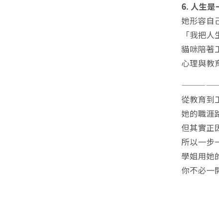
6. 人生
她形容自
「我把人
貓咪陪著
心理與教
————
從教育到
她的職涯
但其實正
所以一步
學姐用她
你不必一