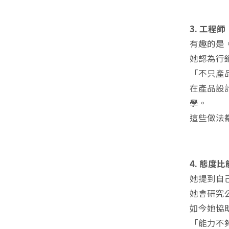
3. 工程
有趣的是
她認為行
「不只產
在產品設
學。
這些做法
4. 態度
她提到自
她會研究
如今她協
「能力不