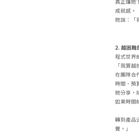
真正讓她
成就感。
她說：「
2. 越困
程式世界
「我算越
在團隊合
時間、預
她分享，
如果時間
轉到產品
覺。」