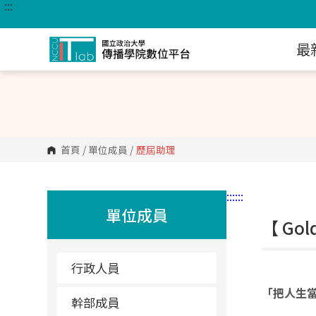
:::
跳
到
主
要
最
內
容
區
塊
首頁
/
單位成員
/
歷屆助理
:::
:::
單位成員
【 Go
行政人員
「把人生
幹部成員