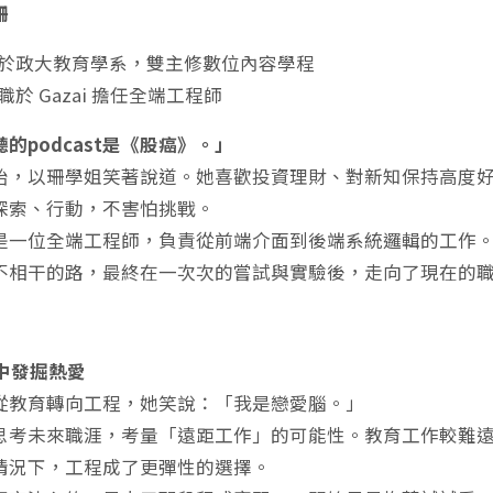
珊
於政大教育學系，雙主修數位內容學程
職於 Gazai 擔任全端工程師
的podcast是《股癌》。」
始，以珊學姐笑著說道。她喜歡投資理財、對新知保持高度
探索、行動，不害怕挑戰。
是一位全端工程師，負責從前端介面到後端系統邏輯的工作
不相干的路，最終在一次次的嘗試與實驗後，走向了現在的
外中發掘熱愛
從教育轉向工程，她笑說：「我是戀愛腦。」
思考未來職涯，考量「遠距工作」的可能性。教育工作較難
情況下，工程成了更彈性的選擇。